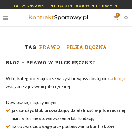
+48 796 922 239
INFO@KONTRAKTSPORTOWY.PL
0
TAG:
PRAWO – PIŁKA RĘCZNA
BLOG – PRAWO W PIŁCE RĘCZNEJ
W tej kategorii znajdziesz wszystkie wpisy dostępne na
blogu
związane z
prawem piłki ręcznej
.
Dowiesz się między innymi:
jak założyć klub prowadzący działalność w piłce ręcznej
,
m.in. w formie stowarzyszenia lub fundacji,
na co zwrócić uwagę przy podpisywaniu
kontraktów