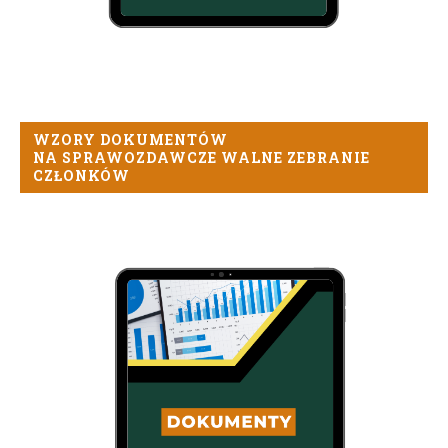
WZORY DOKUMENTÓW
NA SPRAWOZDAWCZE WALNE ZEBRANIE
CZŁONKÓW