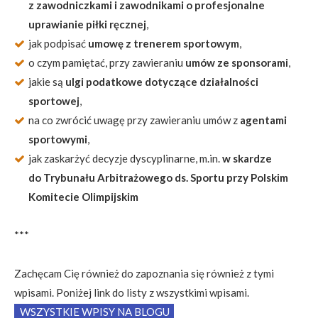
z zawodniczkami i zawodnikami o profesjonalne
uprawianie piłki ręcznej
,
jak podpisać
umowę z trenerem sportowym
,
o czym pamiętać, przy zawieraniu
umów ze sponsorami
,
jakie są
ulgi podatkowe dotyczące działalności
sportowej
,
na co zwrócić uwagę przy zawieraniu umów z
agentami
sportowymi
,
jak zaskarżyć decyzje dyscyplinarne, m.in.
w skardze
do Trybunału Arbitrażowego ds. Sportu przy Polskim
Komitecie Olimpijskim
***
Zachęcam Cię również do zapoznania się również z tymi
wpisami. Poniżej link do listy z wszystkimi wpisami.
WSZYSTKIE WPISY NA BLOGU