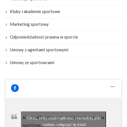
Kluby i akademie sportowe
Marketing sportowy
Odpowiedzialność prawna w sporcie
Umowy z agentami sportowymi
Umowy ze sportowcami
KontraktSportowy.pl - praktycznie o prawie
Kliknij, żeby zaakceptować marketing pliki
cookies i włączyć tę treść
sportowym