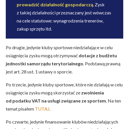
prowadzić działalność gospodarczą
. Zysk
z takiej działalności przeznaczany jest wówczas
na cele statutowe: wynagrodzenia trenerów,
zakup sprzętu itd.
Po drugie, jedynie kluby sportowe niedziałające w celu
osiągnięcia zysku mogą otrzymywać
dotacje z budżetu
jednostki samorządu terytorialnego
. Podstawą prawną
jest art. 28 ust. 1 ustawy o sporcie.
Po trzecie, jedynie kluby sportowe, które nie działają w celu
osiągnięcia zysku mogą skorzystać ze
zwolnienia
od podatku VAT na usługi związane ze sportem
. Na ten
temat pisałem
TUTAJ
.
Po czwarte, jedynie finansowanie klubów niedziałających