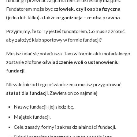
fundację i przeznaczająca na ten cel określony majątek.
Fundatorem może być
człowiek, czyli osoba fizyczna
(jedna lub kilku) a także
organizacja – osoba prawna
.
Przyjmijmy, że to Ty jesteś fundatorem. Co musisz zrobić,
aby założyć klub sportowy w formie fundacji?
Musisz udać się notariusza. Tam w formie aktu notarialnego
zostanie złożone
oświadczenie woli o ustanowieniu
fundacji
.
Niezależnie od tego oświadczenia musisz przygotować
statut dla fundacji
. Zawiera on co najmniej
Nazwę fundacji i jej siedzibę,
Majątek fundacji,
Cele, zasady, formy i zakres działalności fundacji,
Skład i organizację zarządu, w tym sposób jego