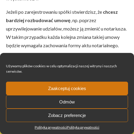
Jeżeli po zarejestrowaniu spółki stwierdzisz, że
chcesz
bardziej rozbudować umowę
, np. poprzez
uprzywilejowanie udziałów, możesz ją zmienić u notariusza.
W takim przypadku każda kolejna zmiana takiej umowy
będzie wymagała zachowania formy aktu notarialnego.
Używamy plików cookies w celu optymalizacji naszej witryny i naszych
Potrzebujesz pomocy
serwisów.
prawnej w założeniu klubu
Zaakceptuj cookies
sportowego?
Odmów
Zobacz preferencje
Napisz do mnie – przeprowadzę Cię
+48 796 922 239
Polityka prywatności
Polityka prywatności
przez całą rejestrację.