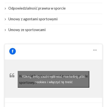
Odpowiedzialność prawna w sporcie
Umowy z agentami sportowymi
Umowy ze sportowcami
KontraktSportowy.pl - praktycznie o prawie
Kliknij, żeby zaakceptować marketing pliki
cookies i włączyć tę treść
sportowym