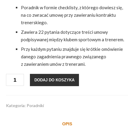
Poradnik w formie checklisty, z którego dowiesz się,
na co zwracać umowę przy zawieraniu kontraktu
trenerskiego.
Zawiera 22 pytania dotyczące treści umowy
podpisywanej między klubem sportowym a trenerem.
Przy każdym pytaniu znajduje się krótkie omówienie
danego zagadnienia prawnego związanego
z zawieraniem umów z trenerami.
ilość
DODAJ DO KOSZYKA
Poradnik:
Jak
napisać
kontrakt
trenerski?
Kategoria:
Poradniki
OPIS