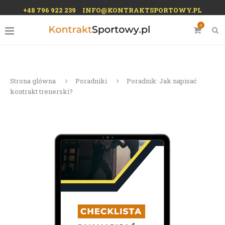
+48 796 922 239
INFO@KONTRAKTSPORTOWY.PL
0
Strona glówna
Poradniki
Poradnik: Jak napisać
kontrakt trenerski?