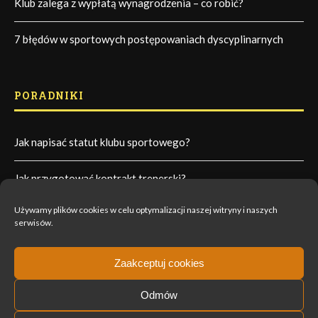
Klub zalega z wypłatą wynagrodzenia – co robić?
7 błędów w sportowych postępowaniach dyscyplinarnych
PORADNIKI
Jak napisać statut klubu sportowego?
Jak przygotować kontrakt trenerski?
Używamy plików cookies w celu optymalizacji naszej witryny i naszych
Jak zorganizować walne zebranie członków?
serwisów.
Jak napisać umowę sponsoringu sportowego?
Zaakceptuj cookies
Odmów