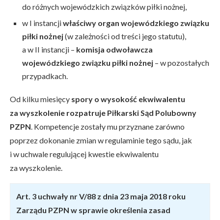
do różnych wojewódzkich związków piłki nożnej,
w I instancji
właściwy organ wojewódzkiego związku
piłki nożnej
(w zależności od treści jego statutu),
a w II instancji –
komisja odwoławcza
wojewódzkiego związku piłki nożnej
– w pozostałych
przypadkach.
Od kilku miesięcy
spory o wysokość ekwiwalentu
za wyszkolenie rozpatruje Piłkarski Sąd Polubowny
PZPN
. Kompetencje zostały mu przyznane zarówno
poprzez dokonanie zmian w regulaminie tego sądu, jak
i w uchwale regulującej kwestie ekwiwalentu
za wyszkolenie.
Art. 3
uchwały nr V/88 z dnia 23 maja 2018 roku
Zarządu PZPN w sprawie określenia zasad