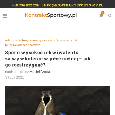
+48 796 922 239
INFO@KONTRAKTSPORTOWY.PL
0
Arbitraż sportowy i rozwiązywanie sporów w sporcie
Kluby i akademie sportowe
Spór o wysokość ekwiwalentu
za wyszkolenie w piłce nożnej – jak
go rozstrzygnąć?
napisane przez
Maciej Broda
1 lipca 2021