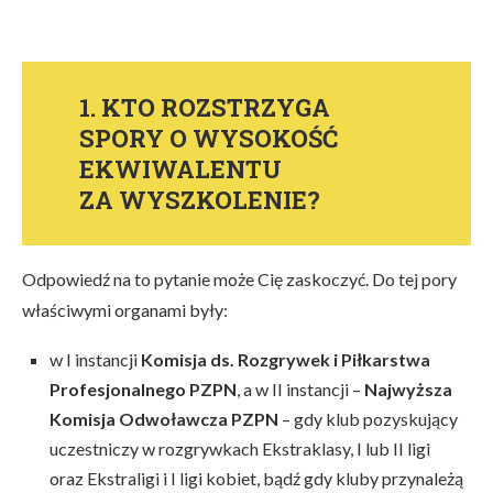
1. KTO ROZSTRZYGA
SPORY O WYSOKOŚĆ
EKWIWALENTU
ZA WYSZKOLENIE?
Odpowiedź na to pytanie może Cię zaskoczyć. Do tej pory
właściwymi organami były:
w I instancji
Komisja ds. Rozgrywek i Piłkarstwa
Profesjonalnego PZPN
, a w II instancji –
Najwyższa
Komisja Odwoławcza PZPN
– gdy klub pozyskujący
uczestniczy w rozgrywkach Ekstraklasy, I lub II ligi
oraz Ekstraligi i I ligi kobiet, bądź gdy kluby przynależą