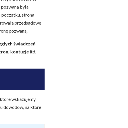
na pozwana była
 początku, strona
ierowała przedsądowe
tronę pozwaną.
egłych świadczeń,
tron, kontuzje
itd.
 które wskazujemy
gu dowodów, na które