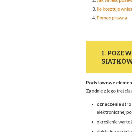
Ile kosztuje wnie
Pomoc prawna
1.
POZEW 
SIATKÓ
Podstawowe elemen
Zgodnie z jego treścią
oznaczenie stro
elektronicznej p
określenie warto
dokładne określe