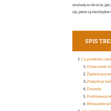
omówię w skrócie, jak 
się, jakie są niezbędne
SPIS TRE
Co powinien zaw
Oznaczenie st
Żądanie pozw
Zwięzłe przed
Dowody
Podstawa pra
Wskazanie arb
Jak wnieść poze