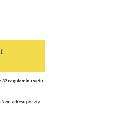
I
e 37 regulaminu sądu
.
efonu, adresu poczty