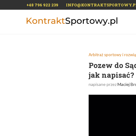
+48 796 922 239
INFO@KONTRAKTSPORTOWY.P
Arbitraż sportowy i rozwi
Pozew do Sąd
jak napisać?
napisane przez
Maciej Br