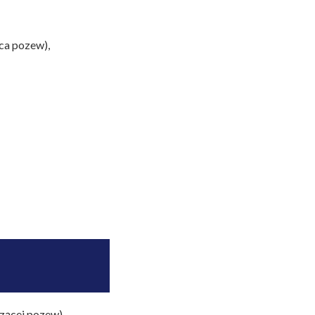
ca pozew),
zącej pozew)