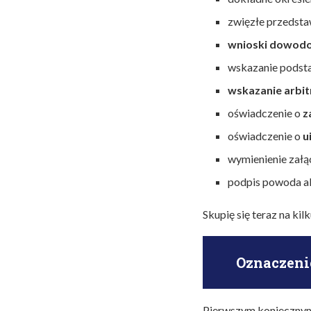
zwięzłe przedsta
wnioski dowod
wskazanie podst
wskazanie arbit
oświadczenie o
z
oświadczenie o
u
wymienienie załą
podpis powoda al
Skupię się teraz na ki
Oznaczeni
Pierwszym koniecznym