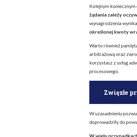
Kolejnym koniecznym e
żądania zależy oczyw
wynagrodzenia wynikaj
określonej kwoty wr
Warto również pamięt
arbitrażową oraz zwro
korzystasz z usług ad
procesowego.
Zwięzłe p
W uzasadnieniu pozwu
doprowadziły do powst
W wielu przypadkach