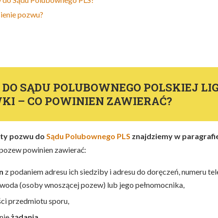
sienie pozwu?
DO SĄDU POLUBOWNEGO POLSKIEJ LIG
WKI
– CO POWINIEN ZAWIERAĆ?
ty pozwu do
Sądu Polubownego PLS
znajdziemy w paragrafi
 pozew powinien zawierać:
n
z podaniem adresu ich siedziby i adresu do doręczeń, numeru tel
owoda (osoby wnoszącej pozew) lub jego pełnomocnika,
ści przedmiotu sporu,
nie
żądania
,