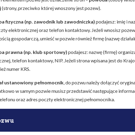
j
(strony, przeciwko której wnoszony jest pozew).
ba fizyczna (np. zawodnik lub zawodniczka)
podajesz: imię i na
zty elektronicznej oraz telefon kontaktowy. Jeżeli wnosisz poze
ścią gospodarczą, umieść w pozwie również firmę (nazwę działaln
oba prawna (np. klub sportowy)
podajesz: nazwę (firmę) organiza
cznej, telefon kontaktowy, NIP. Jeżeli strona wpisana jest do Kra
ież numer KRS.
ał ustanowiony pełnomocnik
, do pozwu należy dołączyć orygina
tkowo w samym pozwie musisz przedstawić następujące informacj
 telefonu oraz adres poczty elektronicznej pełnomocnika.
ozwu