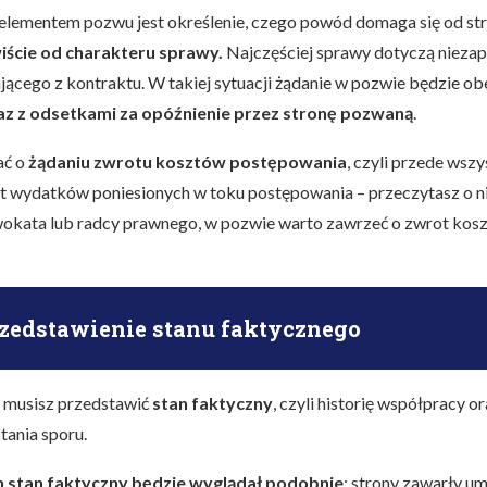
lementem pozwu jest określenie, czego powód domaga się od st
iście od charakteru sprawy.
Najczęściej sprawy dotyczą nieza
ącego z kontraktu. W takiej sytuacji żądanie w pozwie będzie 
az z odsetkami za opóźnienie przez stronę pozwaną
.
ać o
żądaniu zwrotu kosztów postępowania
, czyli przede wsz
t wydatków poniesionych w toku postępowania – przeczytasz o nic
wokata lub radcy prawnego, w pozwie warto zawrzeć o zwrot kos
rzedstawienie stanu faktycznego
 musisz przedstawić
stan faktyczny
, czyli historię współpracy o
ania sporu.
 stan faktyczny będzie wyglądał podobnie
: strony zawarły u