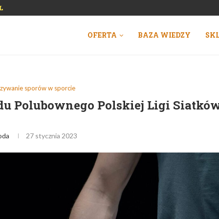
L
OFERTA
BAZA WIEDZY
SK
ązywanie sporów w sporcie
u Polubownego Polskiej Ligi Siatków
oda
27 stycznia 2023