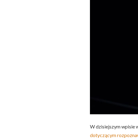
W dzisiejszym wpisie
dotyczącym rozpoznaw