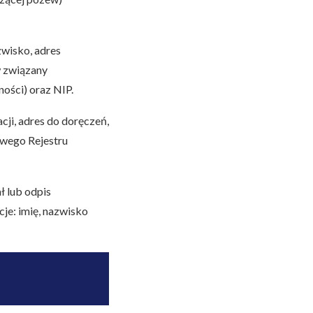
zwisko, adres
w związany
ości) oraz NIP.
cji, adres do doręczeń,
jowego Rejestru
ł lub odpis
e: imię, nazwisko