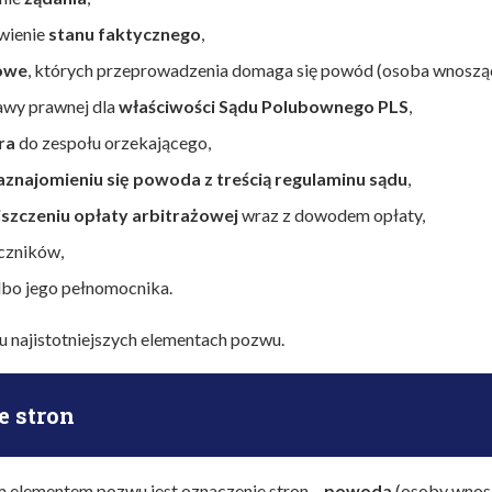
wienie
stanu faktycznego
,
owe
, których przeprowadzenia domaga się powód (osoba wnoszą
awy prawnej dla
właściwości Sądu Polubownego PLS
,
ra
do zespołu orzekającego,
aznajomieniu się powoda z treścią regulaminu sądu
,
iszczeniu opłaty arbitrażowej
wraz z dowodem opłaty,
czników,
bo jego pełnomocnika.
lku najistotniejszych elementach pozwu.
e stron
 elementem pozwu jest oznaczenie stron –
powoda
(osoby wnos