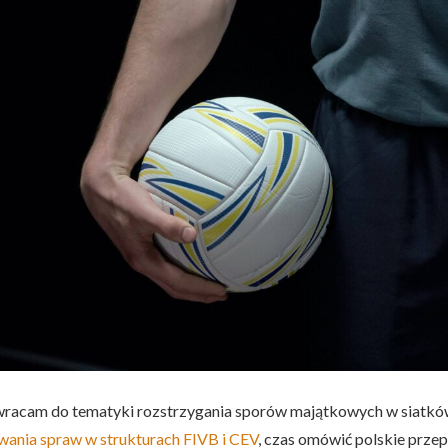
 wracam do tematyki rozstrzygania sporów majątkowych w siatk
ania spraw w strukturach FIVB i CEV
, czas omówić polskie prze