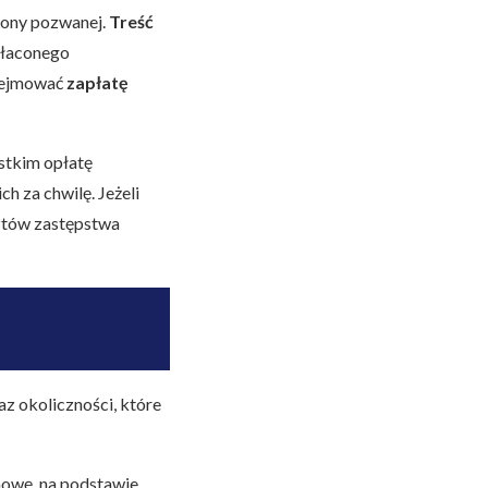
rony pozwanej.
Treść
płaconego
obejmować
zapłatę
ystkim opłatę
h za chwilę. Jeżeli
ztów zastępstwa
raz okoliczności, które
mowę, na podstawie