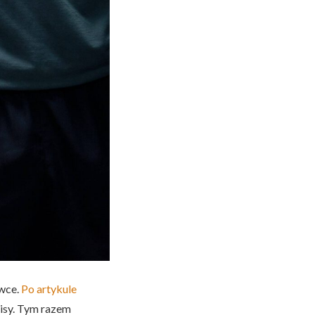
ówce.
Po artykule
pisy. Tym razem