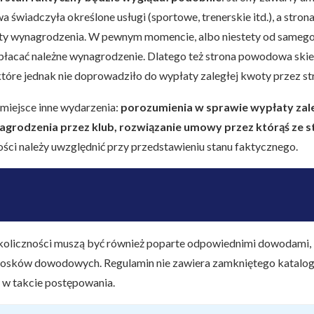
 świadczyła określone usługi (sportowe, trenerskie itd.), a stro
ty wynagrodzenia. W pewnym momencie, albo niestety od samego
płacać należne wynagrodzenie. Dlatego też strona powodowa sk
które jednak nie doprowadziło do wypłaty zaległej kwoty przez s
miejsce inne wydarzenia:
porozumienia w sprawie wypłaty zal
grodzenia przez klub, rozwiązanie umowy przez którąś ze s
ści należy uwzględnić przy przedstawieniu stanu faktycznego.
oliczności muszą być również poparte odpowiednimi dowodami,
iosków dowodowych. Regulamin nie zawiera zamkniętego katalo
 w takcie postępowania.