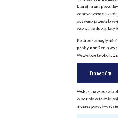
której strona powodowa
zobowiązana do zapła
pozwana przestała wy
wezwanie do zapłaty, 
Po drodze mogły mieć 
próby obniżenia wyna
Wszystkie te okoliczno
Dowody
Wskazane w pozwie ok
w pozwie w formie wn
możesz powoływać się