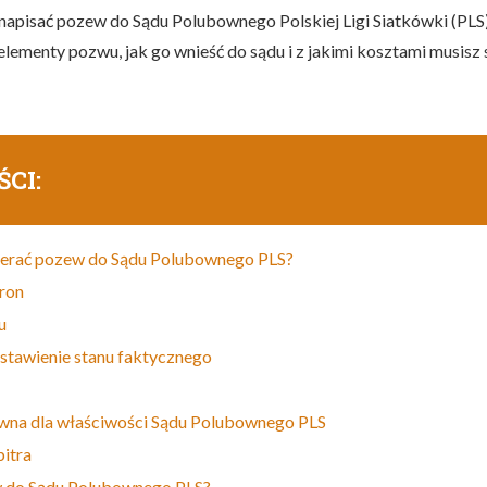
napisać pozew do Sądu Polubownego Polskiej Ligi Siatkówki (PLS)
 elementy pozwu, jak go wnieść do sądu i z jakimi kosztami musisz s
ŚCI:
ierać pozew do Sądu Polubownego PLS?
ron
u
stawienie stanu faktycznego
wna dla właściwości Sądu Polubownego PLS
itra
w do Sądu Polubownego PLS?