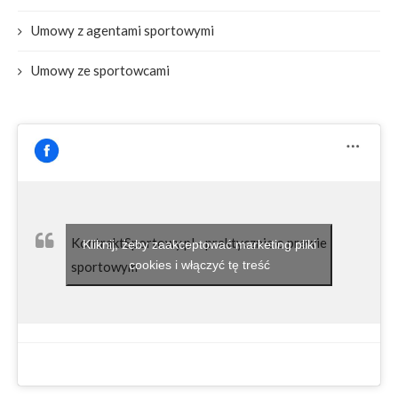
Umowy z agentami sportowymi
Umowy ze sportowcami
KontraktSportowy.pl - praktycznie o prawie
Kliknij, żeby zaakceptować marketing pliki
cookies i włączyć tę treść
sportowym