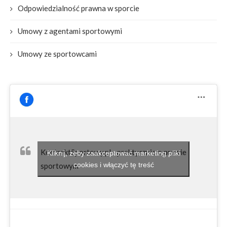
Odpowiedzialność prawna w sporcie
Umowy z agentami sportowymi
Umowy ze sportowcami
KontraktSportowy.pl - praktycznie o prawie
Kliknij, żeby zaakceptować marketing pliki
cookies i włączyć tę treść
sportowym