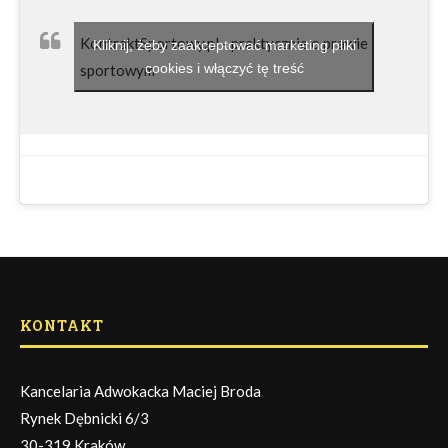
KontraktSportowy.pl - praktycznie o prawie
Kliknij, żeby zaakceptować marketing pliki
cookies i włączyć tę treść
sportowym
KONTAKT
Kancelaria Adwokacka Maciej Broda
Rynek Dębnicki 6/3
30-319 Kraków