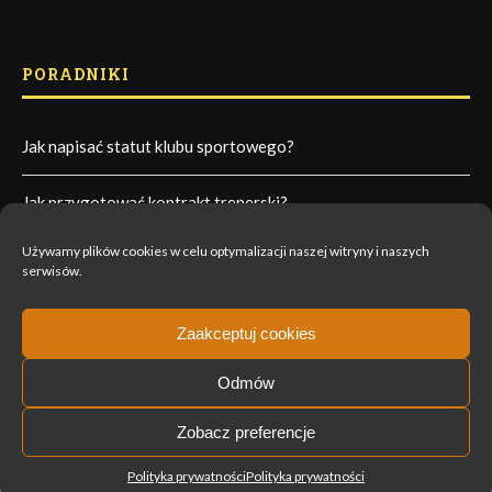
PORADNIKI
Jak napisać statut klubu sportowego?
Jak przygotować kontrakt trenerski?
Używamy plików cookies w celu optymalizacji naszej witryny i naszych
Jak zorganizować walne zebranie członków?
serwisów.
Jak napisać umowę sponsoringu sportowego?
Zaakceptuj cookies
Odmów
Polityka prywatności
Regulamin newslettera
Zobacz preferencje
Regulamin sklepu
+48 796 922 239
Polityka prywatności
Polityka prywatności