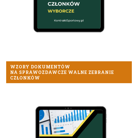
WZORY DOKUMENTÓW
NA SPRAWOZDAWCZE WALNE ZEBRANIE
CZŁONKÓW