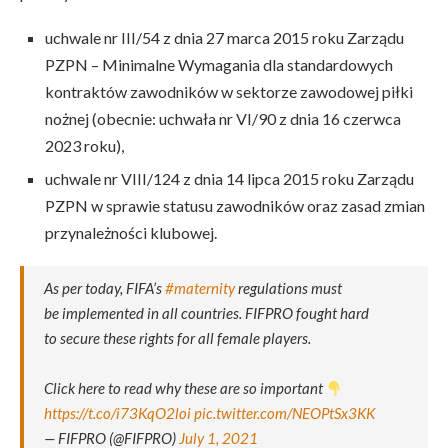
uchwale nr III/54 z dnia 27 marca 2015 roku Zarządu
PZPN – Minimalne Wymagania dla standardowych
kontraktów zawodników w sektorze zawodowej piłki
nożnej (obecnie: uchwała nr VI/90 z dnia 16 czerwca
2023 roku),
uchwale nr VIII/124 z dnia 14 lipca 2015 roku Zarządu
PZPN w sprawie statusu zawodników oraz zasad zmian
przynależności klubowej.
As per today, FIFA’s
#maternity
regulations must
be implemented in all countries. FIFPRO fought hard
to secure these rights for all female players.
Click here to read why these are so important
https://t.co/i73KqO2loi
pic.twitter.com/NEOPtSx3KK
— FIFPRO (@FIFPRO)
July 1, 2021