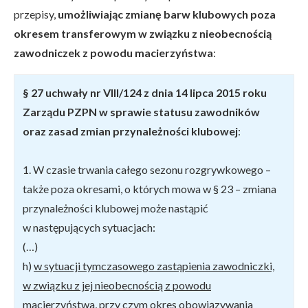
przepisy,
umożliwiając zmianę barw klubowych poza
okresem transferowym w związku z nieobecnością
zawodniczek z powodu macierzyństwa
:
§ 27 uchwały nr VIII/124 z dnia 14 lipca 2015 roku
Zarządu PZPN w sprawie statusu zawodników
oraz zasad zmian przynależności klubowej
:
1. W czasie trwania całego sezonu rozgrywkowego –
także poza okresami, o których mowa w § 23 – zmiana
przynależności klubowej może nastąpić
w następujących sytuacjach:
(…)
h)
w sytuacji tymczasowego zastąpienia zawodniczki,
w związku z jej nieobecnością z powodu
macierzyństwa
, przy czym okres obowiązywania